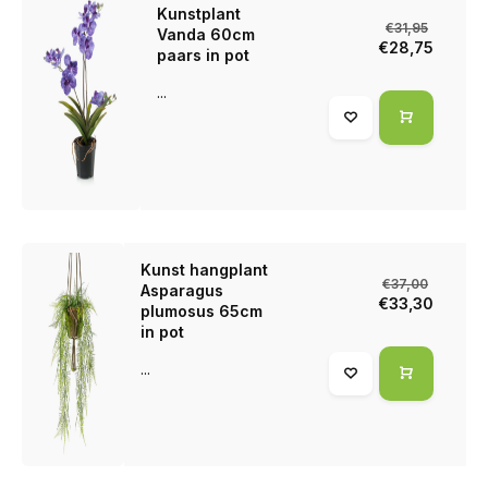
Kunstplant
€31,95
Vanda 60cm
€28,75
paars in pot
...
Kunst hangplant
€37,00
Asparagus
€33,30
plumosus 65cm
in pot
...