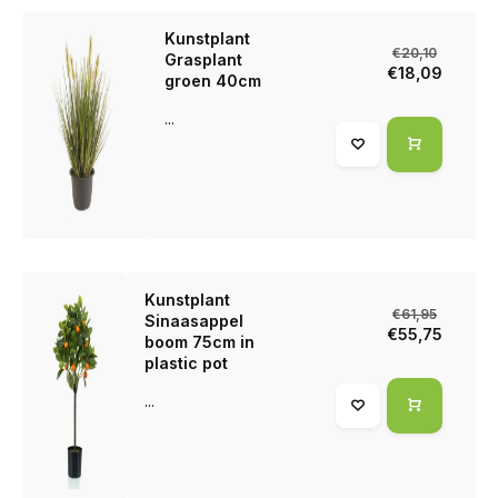
Kunstplant
€20,10
Grasplant
€18,09
groen 40cm
...
Kunstplant
€61,95
Sinaasappel
€55,75
boom 75cm in
plastic pot
...