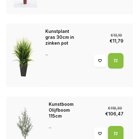
Kunstplant
€13,10
gras 30cm in
€11,79
zinken pot
...
Kunstboom
€118,30
Olijfboom
€106,47
115cm
...