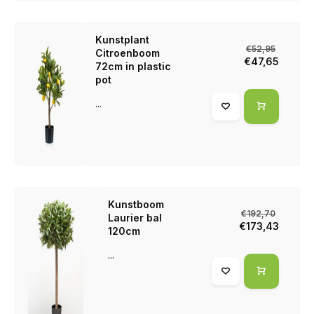
Kunstplant
€52,95
Citroenboom
€47,65
72cm in plastic
pot
...
Kunstboom
€192,70
Laurier bal
€173,43
120cm
...