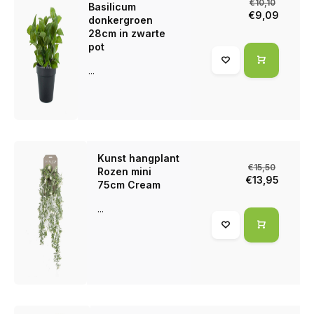
€10,10
Basilicum
€9,09
donkergroen
28cm in zwarte
pot
...
Kunst hangplant
€15,50
Rozen mini
€13,95
75cm Cream
...