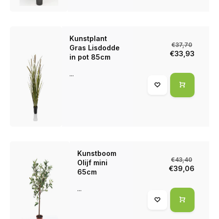
Kunstplant
€37,70
Gras Lisdodde
€33,93
in pot 85cm
...
Kunstboom
€43,40
Olijf mini
€39,06
65cm
...