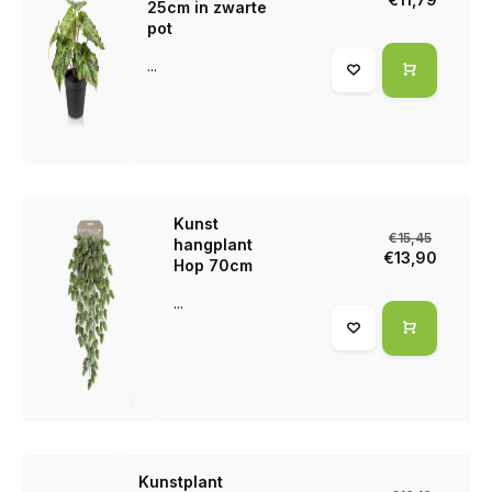
25cm in zwarte
pot
Een leuke kunstplant kopen? Veel mensen gingen je al voor!
...
Kunstplanten worden steeds populairder als decoratie in
zowel woningen als bedrijven, en dat is natuurlijk niet zonder
reden. Als je je interieur of kantoor een extra dimensie wilt
geven met een stukje groen, dan is een kunstplant vast en
zeker een goede investering!
Kunst
€15,45
hangplant
€13,90
Hop 70cm
...
Kunstplant