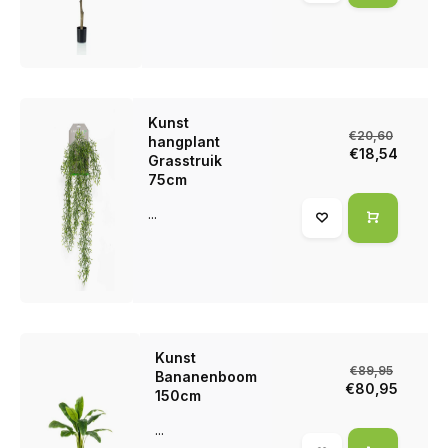
Kunst
€20,60
hangplant
€18,54
Grasstruik
75cm
...
Kunst
€89,95
Bananenboom
€80,95
150cm
...