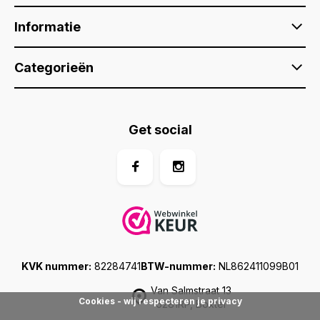
Informatie
Categorieën
Get social
KVK nummer:
82284741
BTW-nummer:
NL862411099B01
Van Salmstraat 13
Cookies - wij respecteren je privacy
5281RP, Boxtel