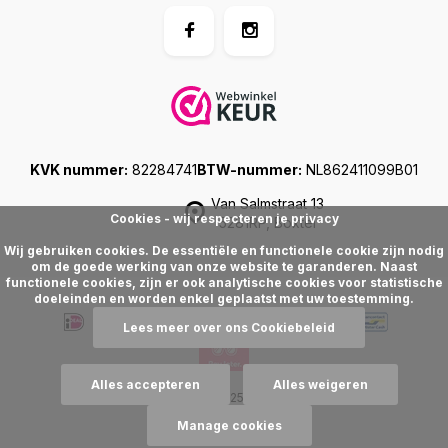
KVK nummer:
82284741
BTW-nummer:
NL862411099B01
Van Salmstraat 13
Cookies - wij respecteren je privacy
5281RP, Boxtel
Wij gebruiken cookies. De essentiële en functionele cookie zijn nodig
om de goede werking van onze website te garanderen. Naast
functionele cookies, zijn er ook analytische cookies voor statistische
doeleinden en worden enkel geplaatst met uw toestemming.
Lees meer over ons Cookiebeleid
Alles accepteren
Alles weigeren
© Floralike
, 2025
Sitemap
Manage cookies