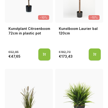
-10%
-10%
Kunstplant Citroenboom
Kunstboom Laurier bal
72cm in plastic pot
120cm
€52,95
€192,70
€47,65
€173,43