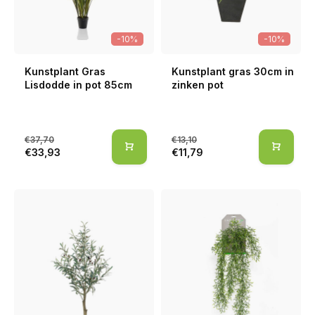
-10%
-10%
Kunstplant Gras
Kunstplant gras 30cm in
Lisdodde in pot 85cm
zinken pot
€37,70
€13,10
€33,93
€11,79