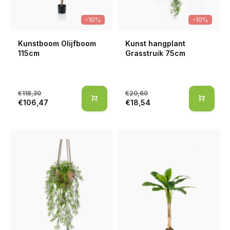
-10%
-10%
Kunstboom Olijfboom
Kunst hangplant
115cm
Grasstruik 75cm
€118,30
€20,60
€106,47
€18,54