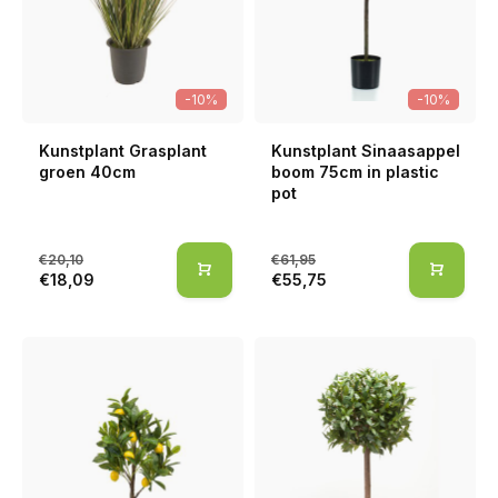
-10%
-10%
Kunstplant Grasplant
Kunstplant Sinaasappel
groen 40cm
boom 75cm in plastic
pot
€20,10
€61,95
€18,09
€55,75