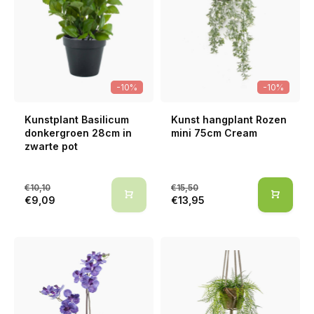
-10%
-10%
Kunstplant Basilicum
Kunst hangplant Rozen
donkergroen 28cm in
mini 75cm Cream
zwarte pot
€10,10
€15,50
€9,09
€13,95