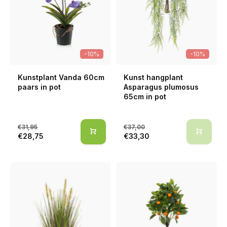
-10%
-10%
Kunstplant Vanda 60cm
Kunst hangplant
paars in pot
Asparagus plumosus
65cm in pot
€31,95
€37,00
€28,75
€33,30