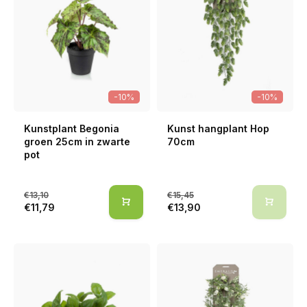
-10%
-10%
Kunstplant Begonia
Kunst hangplant Hop
groen 25cm in zwarte
70cm
pot
€13,10
€15,45
€11,79
€13,90