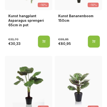
-10%
-10%
Kunst hangplant
Kunst Bananenboom
Asparagus sprengeri
150cm
65cm in pot
€33,70
€89,95
€30,33
€80,95