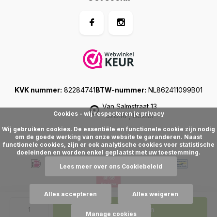
KVK nummer:
82284741
BTW-nummer:
NL862411099B01
Van Salmstraat 13
Cookies - wij respecteren je privacy
5281RP, Boxtel
Wij gebruiken cookies. De essentiële en functionele cookie zijn nodig
om de goede werking van onze website te garanderen. Naast
functionele cookies, zijn er ook analytische cookies voor statistische
doeleinden en worden enkel geplaatst met uw toestemming.
Lees meer over ons Cookiebeleid
Alles accepteren
Alles weigeren
© Floralike
, 2025
Sitemap
Toevoegen
Manage cookies