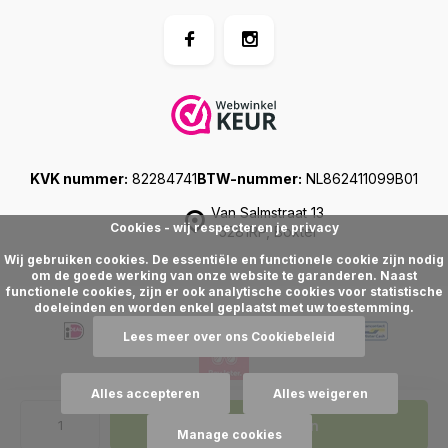
KVK nummer:
82284741
BTW-nummer:
NL862411099B01
Van Salmstraat 13
Cookies - wij respecteren je privacy
5281RP, Boxtel
Wij gebruiken cookies. De essentiële en functionele cookie zijn nodig
om de goede werking van onze website te garanderen. Naast
functionele cookies, zijn er ook analytische cookies voor statistische
doeleinden en worden enkel geplaatst met uw toestemming.
Lees meer over ons Cookiebeleid
Alles accepteren
Alles weigeren
© Floralike
, 2025
Sitemap
Toevoegen
Manage cookies