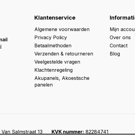
Klantenservice
Informati
Algemene voorwaarden
Mijn accou
Privacy Policy
Over ons
mail
Betaalmethoden
Contact
l
Verzenden & retourneren
Blog
Veelgestelde vragen
Klachtenregeling
Akupanels, Akoestische
panelen
Van Salmstraat 13
KVK nummer:
82284741