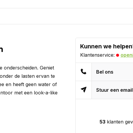
Kunnen we helpen
m
Klantenservice:
openi
 te onderscheiden. Geniet
Bel ons
onder de lasten ervan te
ee en heeft geen water of
Stuur een email
antoor met een look-a-like
53
klanten gev