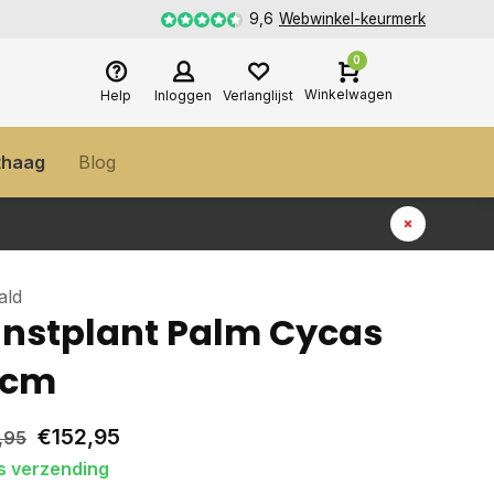
9,6
Webwinkel-keurmerk
0
Winkelwagen
Help
Inloggen
Verlanglijst
thaag
Blog
ald
nstplant Palm Cycas
0cm
€152,95
,95
s verzending