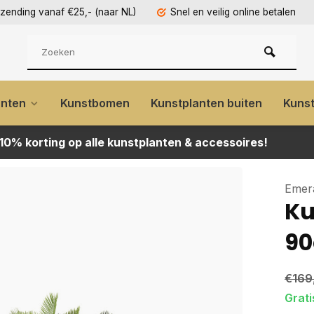
rzending vanaf €25,- (naar NL)
Snel en veilig online betalen
anten
Kunstbomen
Kunstplanten buiten
Kuns
 10% korting op alle kunstplanten & accessoires!
Emer
Ku
9
€169
Grati