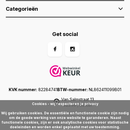
Categorieën
Get social
KVK nummer:
82284741
BTW-nummer:
NL862411099B01
Van Salmstraat 13
Cookies - wij respecteren je privacy
5281RP, Boxtel
Wij gebruiken cookies. De essentiële en functionele cookie zijn nodig
om de goede werking van onze website te garanderen. Naast
functionele cookies, zijn er ook analytische cookies voor statistische
doeleinden en worden enkel geplaatst met uw toestemming.