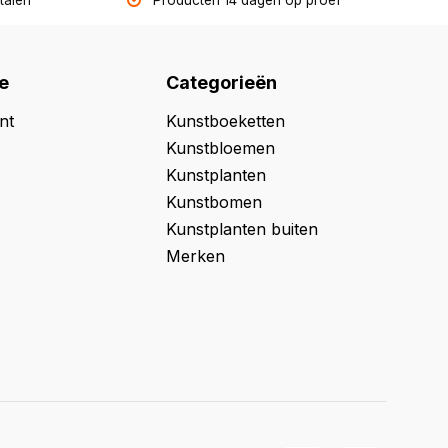
etalen
Producten 14 dagen op proef
e
Categorieën
nt
Kunstboeketten
Kunstbloemen
Kunstplanten
Kunstbomen
Kunstplanten buiten
Merken