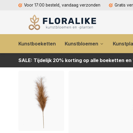
Voor 17:00 besteld, vandaag verzonden
Gratis ve
Kunstboeketten
Kunstbloemen
Kunstpl
SALE: Tijdelijk 20% korting op alle boeketten en
Kunsttak Pampas stengel bruin 115cm