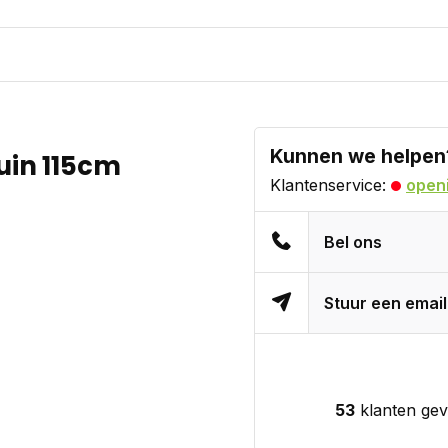
Kunnen we helpen
uin 115cm
Klantenservice:
openi
Bel ons
Stuur een email
53
klanten gev