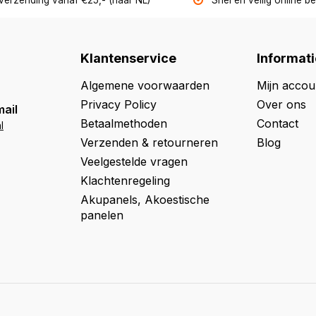
 verzending vanaf €25,- (naar NL)
Snel en veilig online b
Klantenservice
Informati
Algemene voorwaarden
Mijn accou
Privacy Policy
Over ons
mail
Betaalmethoden
Contact
l
Verzenden & retourneren
Blog
Veelgestelde vragen
Klachtenregeling
Akupanels, Akoestische
panelen