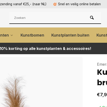
rzending vanaf €25,- (naar NL)
Snel en veilig online betalen
anten
Kunstbomen
Kunstplanten buiten
Kuns
 10% korting op alle kunstplanten & accessoires!
Emer
Ku
br
€7,