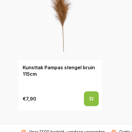
Kunsttak Pampas stengel bruin
115cm
€7,90