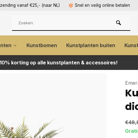
rzending vanaf €25,- (naar NL)
Snel en veilig online betalen
anten
Kunstbomen
Kunstplanten buiten
Kuns
 10% korting op alle kunstplanten & accessoires!
Emer
Ku
di
€48,
Grati