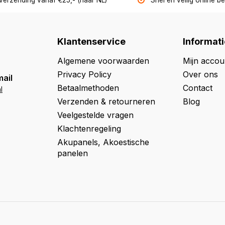
 verzending vanaf €25,- (naar NL)
Snel en veilig online b
Klantenservice
Informati
Algemene voorwaarden
Mijn accou
Privacy Policy
Over ons
mail
Betaalmethoden
Contact
l
Verzenden & retourneren
Blog
Veelgestelde vragen
Klachtenregeling
Akupanels, Akoestische
panelen