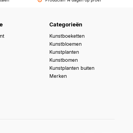
etalen
Producten 14 dagen op proef
e
Categorieën
nt
Kunstboeketten
Kunstbloemen
Kunstplanten
Kunstbomen
Kunstplanten buiten
Merken