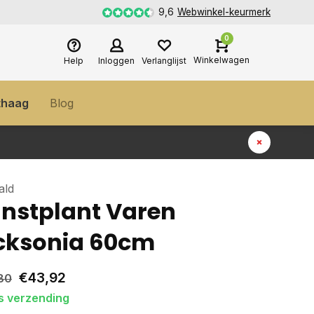
9,6
Webwinkel-keurmerk
0
Winkelwagen
Help
Inloggen
Verlanglijst
thaag
Blog
ald
nstplant Varen
cksonia 60cm
€43,92
80
s verzending