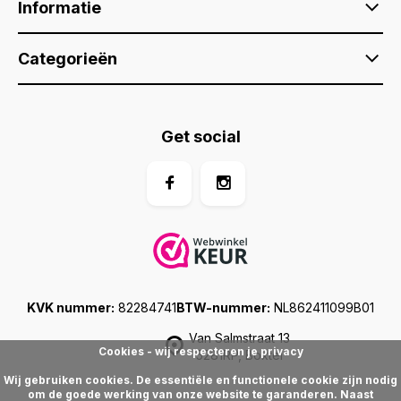
Informatie
Categorieën
Get social
KVK nummer:
82284741
BTW-nummer:
NL862411099B01
Van Salmstraat 13
Cookies - wij respecteren je privacy
5281RP, Boxtel
Wij gebruiken cookies. De essentiële en functionele cookie zijn nodig
om de goede werking van onze website te garanderen. Naast