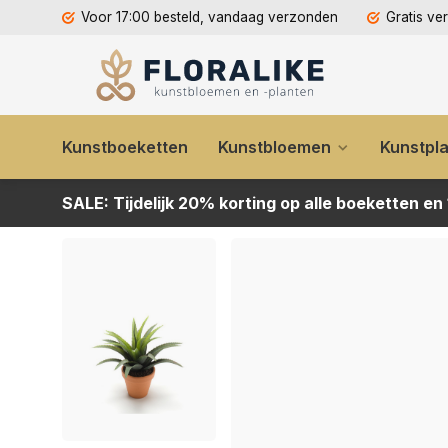
Voor 17:00 besteld, vandaag verzonden
Gratis ve
Kunstboeketten
Kunstbloemen
Kunstpl
SALE: Tijdelijk 20% korting op alle boeketten en
Kunstplant Agave groen/rood 26cm in terracotta pot