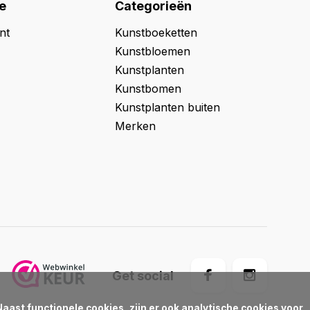
e
Categorieën
nt
Kunstboeketten
Kunstbloemen
Kunstplanten
Kunstbomen
Kunstplanten buiten
Merken
Get social
aast functionele cookies, zijn er ook analytische cookies voor