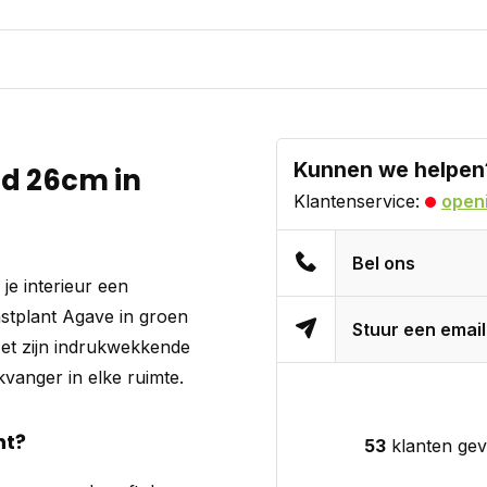
Kunnen we helpen
d 26cm in
Klantenservice:
openi
Bel ons
je interieur een
nstplant Agave in groen
Stuur een email
 Met zijn indrukwekkende
vanger in elke ruimte.
nt?
53
klanten gev