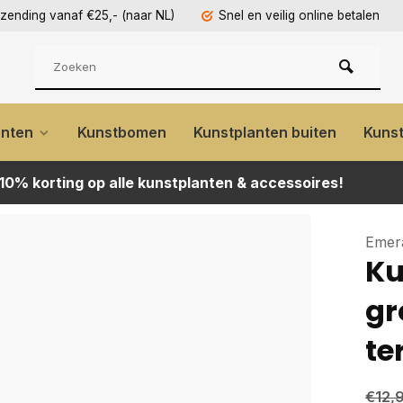
rzending vanaf €25,- (naar NL)
Snel en veilig online betalen
anten
Kunstbomen
Kunstplanten buiten
Kuns
 10% korting op alle kunstplanten & accessoires!
Emer
Ku
gr
te
€12,