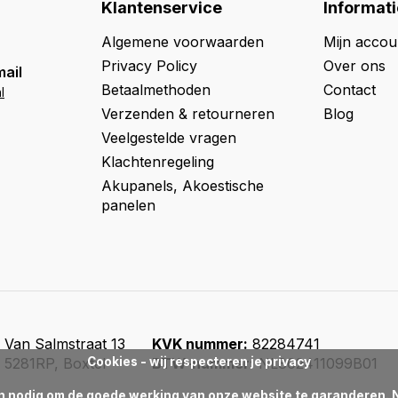
Klantenservice
Informati
Algemene voorwaarden
Mijn accou
Privacy Policy
Over ons
mail
Betaalmethoden
Contact
l
Verzenden & retourneren
Blog
Veelgestelde vragen
Klachtenregeling
Akupanels, Akoestische
panelen
Van Salmstraat 13
KVK nummer:
82284741
5281RP, Boxtel
Cookies - wij respecteren je privacy
BTW-nummer:
NL862411099B01
jn nodig om de goede werking van onze website te garanderen. N