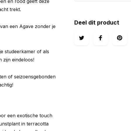
oen en rood geeft deze
cht trekt.
Deel dit product
 van een Agave zonder je
 je studeerkamer of als
 zijn eindeloos!
nten of seizoensgebonden
achtig!
toor een exotische touch
unstplant in terracotta