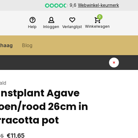
9,6
Webwinkel-keurmerk
0
Winkelwagen
Help
Inloggen
Verlanglijst
thaag
Blog
ald
nstplant Agave
oen/rood 26cm in
rracotta pot
€11,65
95