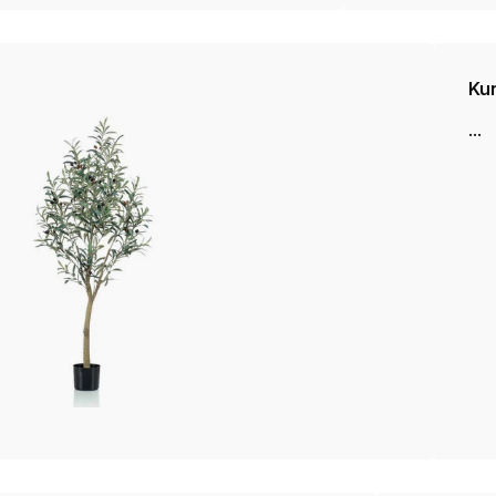
Ku
...