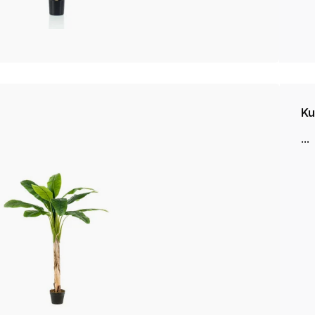
Ku
...