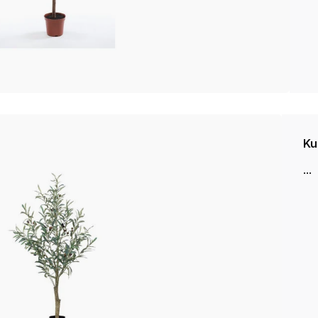
Ku
...