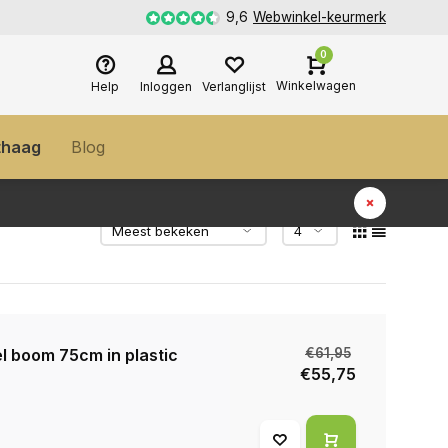
9,6
Webwinkel-keurmerk
0
Winkelwagen
Help
Inloggen
Verlanglijst
thaag
Blog
l boom 75cm in plastic
€61,95
€55,75