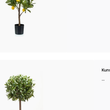
Kun
...