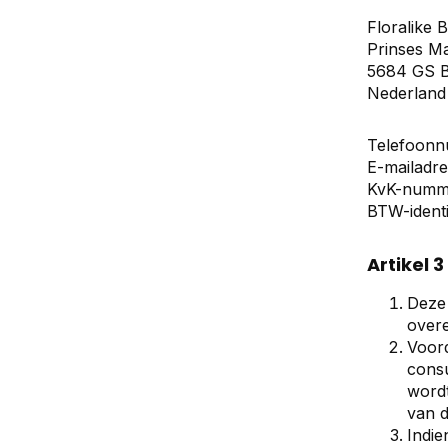
Floralike B
Prinses Ma
5684 GS B
Nederland
Telefoonn
E-mailadr
KvK-numm
BTW-ident
Artikel 
Deze
over
Voord
consu
wordt
van 
Indie