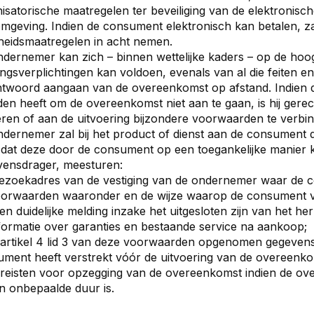
isatorische maatregelen ter beveiliging van de elektronisch
geving. Indien de consument elektronisch kan betalen, 
gheidsmaatregelen in acht nemen.
dernemer kan zich – binnen wettelijke kaders – op de hoog
ingsverplichtingen kan voldoen, evenals van al die feiten e
ntwoord aangaan van de overeenkomst op afstand. Indien 
en heeft om de overeenkomst niet aan te gaan, is hij gerec
ren of aan de uitvoering bijzondere voorwaarden te verbi
dernemer zal bij het product of dienst aan de consument de
e dat deze door de consument op een toegankelijke manie
vensdrager, meesturen:
ezoekadres van de vestiging van de ondernemer waar de c
oorwaarden waaronder en de wijze waarop de consument v
en duidelijke melding inzake het uitgesloten zijn van het he
formatie over garanties en bestaande service na aankoop;
 artikel 4 lid 3 van deze voorwaarden opgenomen gegevens
ment heeft verstrekt vóór de uitvoering van de overeenko
reisten voor opzegging van de overeenkomst indien de ov
n onbepaalde duur is.