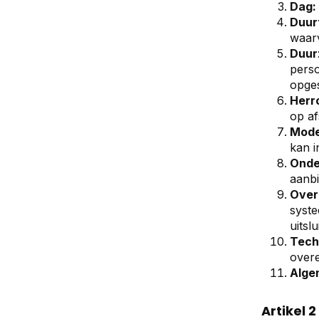
Dag:
Duur
waarv
Duur
perso
opges
Herr
op af
Mode
kan i
Onde
aanbi
Over
syste
uitsl
Tech
overe
Alge
Artikel 