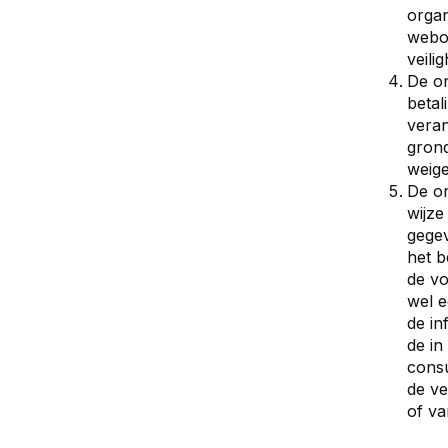
organ
webom
veili
De on
betal
vera
grond
weige
De on
wijz
gege
het b
de v
wel e
de in
de in
consu
de ve
of va