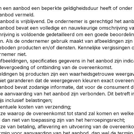
n een aanbod een beperkte geldigheidsduur heeft of onder 
aanbod vermeld.
anbod is vrijblijvend. De ondernemer is gerechtigd het aanb
anbod bevat een volledige en nauwkeurige omschrijving v
rijving is voldoende gedetailleerd om een goede beoordel
n. Als de ondernemer gebruik maakt van afbeeldingen zij
boden producten en/of diensten. Kennelijke vergissingen o
nemer niet.
afbeeldingen, specificaties gegevens in het aanbod zijn indic
evergoeding of ontbinding van de overeenkomst.
eldingen bij producten zijn een waarheidsgetrouwe weerg
iet garanderen dat de weergegeven kleuren exact overee
anbod bevat zodanige informatie, dat voor de consument duid
e aanvaarding van het aanbod zijn verbonden. Dit betreft in
ijs inclusief belastingen;
entuele kosten van verzending;
jze waarop de overeenkomst tot stand zal komen en welke 
l dan niet van toepassing zijn van het herroepingsrecht;
jze van betaling, aflevering en uitvoering van de overeenk
rmijn voor aanvaarding van het aanbod, dan wel de termij