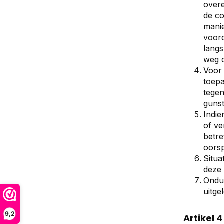
overe
de co
manie
voor
langs
weg o
Voor 
toepa
tegen
gunsti
Indie
of ve
betre
oorsp
Situa
deze
Ondui
uitge
9,2
Artikel 