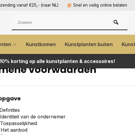
rzending vanaf €25,- (naar NL)
Snel en veilig online betalen
anten
Kunstbomen
Kunstplanten buiten
Kuns
 10% korting op alle kunstplanten & accessoires!
mene voorwaarden
opgave
Definities
– Identiteit van de ondernemer
 Toepasselijkheid
– Het aanbod