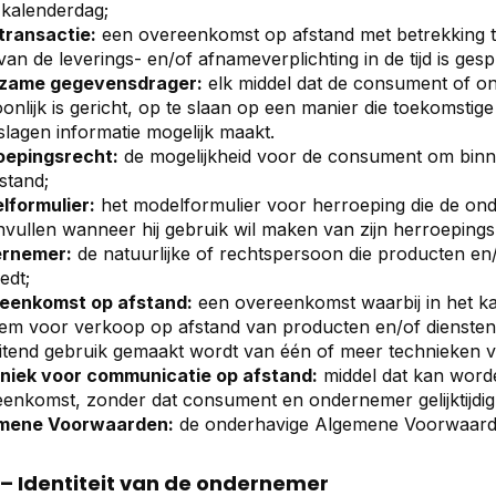
kalenderdag;
transactie:
een overeenkomst op afstand met betrekking t
an de leverings- en/of afnameverplichting in de tijd is gesp
zame gegevensdrager:
elk middel dat de consument of on
onlijk is gericht, op te slaan op een manier die toekomstig
lagen informatie mogelijk maakt.
oepingsrecht
:
de mogelijkheid voor de consument om binne
stand;
lformulier:
het modelformulier voor herroeping die de ond
nvullen wanneer hij gebruik wil maken van zijn herroepings
rnemer:
de natuurlijke of rechtspersoon die producten e
edt;
eenkomst op afstand:
een overeenkomst waarbij in het 
em voor verkoop op afstand van producten en/of diensten,
uitend gebruik gemaakt wordt van één of meer technieken 
niek voor communicatie op afstand:
middel dat kan worde
enkomst, zonder dat consument en ondernemer gelijktijdig
mene Voorwaarden:
de onderhavige Algemene Voorwaard
2 – Identiteit van de ondernemer