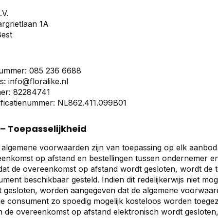
.V.
rgrietlaan 1A
est
ummer: 085 236 6688
es:
info@floralike.nl
er: 82284741
ificatienummer: NL862.411.099B01
3 – Toepasselijkheid
 algemene voorwaarden zijn van toepassing op elk aanbod
eenkomst op afstand en bestellingen tussen ondernemer e
at de overeenkomst op afstand wordt gesloten, wordt de
ment beschikbaar gesteld. Indien dit redelijkerwijs niet mo
 gesloten, worden aangegeven dat de algemene voorwaarde
de consument zo spoedig mogelijk kosteloos worden toege
n de overeenkomst op afstand elektronisch wordt gesloten, 