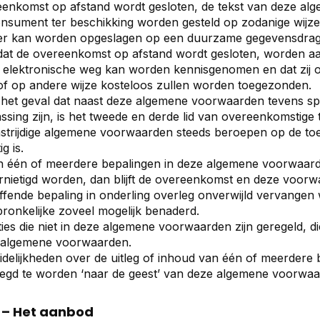
enkomst op afstand wordt gesloten, de tekst van deze al
nsument ter beschikking worden gesteld op zodanige wijz
r kan worden opgeslagen op een duurzame gegevensdrager. In
dat de overeenkomst op afstand wordt gesloten, worden 
 elektronische weg kan worden kennisgenomen en dat zij 
f op andere wijze kosteloos zullen worden toegezonden.
het geval dat naast deze algemene voorwaarden tevens sp
ssing zijn, is het tweede en derde lid van overeenkomstige
strijdige algemene voorwaarden steeds beroepen op de toe
g is.
n één of meerdere bepalingen in deze algemene voorwaarden
rnietigd worden, dan blijft de overeenkomst en deze voorw
ffende bepaling in onderling overleg onverwijld vervangen
ronkelijke zoveel mogelijk benaderd.
ties die niet in deze algemene voorwaarden zijn geregeld, 
 algemene voorwaarden.
delijkheden over de uitleg of inhoud van één of meerder
legd te worden ‘naar de geest’ van deze algemene voorwaa
4 – Het aanbod