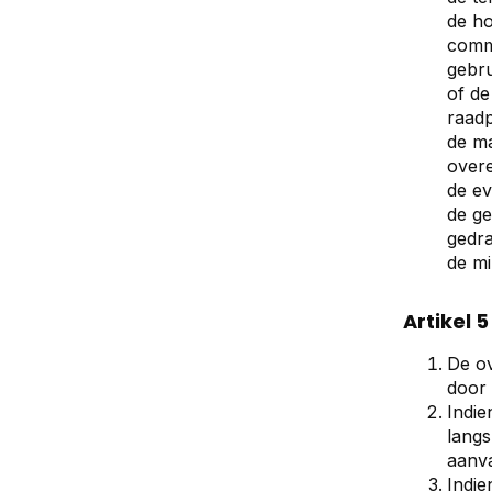
de ho
commu
gebru
of de
raadp
de ma
overe
de ev
de g
gedra
de mi
Artikel 
De ov
door 
Indie
langs
aanva
Indie