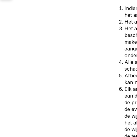
Indie
het 
Het a
Het a
besch
make
aange
onder
Alle 
schad
Afbe
kan n
Elk a
aan d
de pr
de ev
de wi
het a
de wi
de te