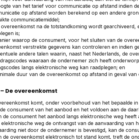
ogte van het tarief voor communicatie op afstand indien d
nicatie op afstand worden berekend op een andere grondsl
ikte communicatiemiddel;
 overeenkomst na de totstandkoming wordt gearchiveerd, 
legen is;
nier waarop de consument, voor het sluiten van de overe
enkomst verstrekte gegevens kan controleren en indien ge
entuele andere talen waarin, naast het Nederlands, de ov
edragscodes waaraan de ondernemer zich heeft onderworp
gscodes langs elektronische weg kan raadplegen; en
nimale duur van de overeenkomst op afstand in geval van 
5 – De overeenkomst
ereenkomst komt, onder voorbehoud van het bepaalde in l
de consument van het aanbod en het voldoen aan de daarb
n de consument het aanbod langs elektronische weg heeft 
 elektronische weg de ontvangst van de aanvaarding van 
arding niet door de ondernemer is bevestigd, kan de con
n de overeenkomst elektronisch tot stand komt, treft de 